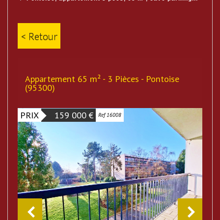
< Retour
Appartement 65 m² - 3 Pièces - Pontoise
(95300)
PRIX
159 000
€
Ref 16008