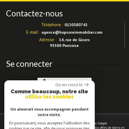
Contactez-nous
Téléphone :
0130380743
E-mail :
agence@hopsoreimmobilier.com
Adresse :
14, rue de Gisors
95300 Pontoise
Se connecter
Espace propriétaires
On en reste là
Comme beaucoup, notre site
utilise les cookies
On aimerait vous accompagner pendant
votre visite.
En poursuivant, vous acceptez l'utilisation des
© 2026 | Tous droits réservés | Traduction powered by Google
Plan du site
-
Mentions légales
-
Nos honoraires
-
Liens
-
Admin
-
Nos offres de biens en
cookies par ce site, afin de vous proposer des