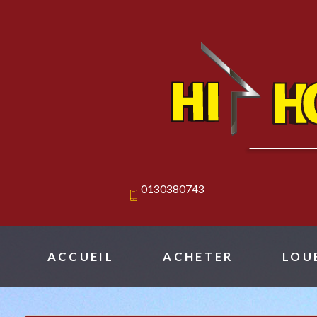
0130380743
ACCUEIL
ACHETER
LOU