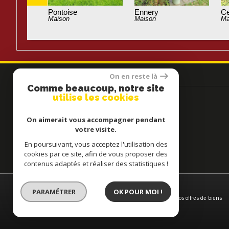
Pontoise
Maison
On en reste là
Contactez-nous
Comme beaucoup, notre site
utilise les cookies
Téléphone :
0130380743
E-mail :
agence@hopsoreimmobilier.com
On aimerait vous accompagner pendant
votre visite.
Adresse :
14, rue de Gisors
95300 Pontoise
En poursuivant, vous acceptez l'utilisation des
cookies par ce site, afin de vous proposer des
contenus adaptés et réaliser des statistiques !
© 2026 | Tous droits réservés | Traduction powered by Google
PARAMÉTRER
OK POUR MOI !
Plan du site
-
Mentions légales
-
Nos honoraires
-
Liens
-
Admin
-
Nos offres de biens
en vente à
Pontoise
-
Politique RGPD