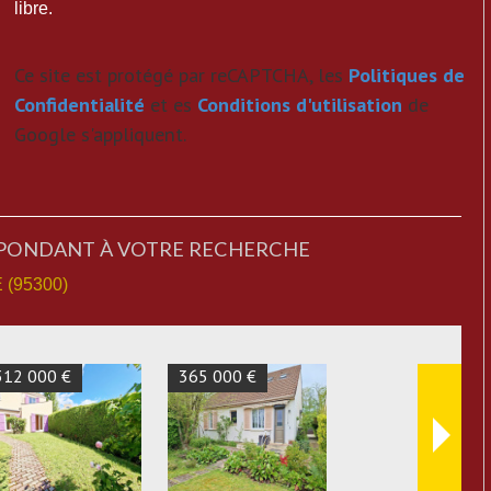
libre.
Ce site est protégé par reCAPTCHA, les
Politiques de
Confidentialité
et es
Conditions d'utilisation
de
Google s'appliquent.
SPONDANT À VOTRE RECHERCHE
(95300)
442 000 €