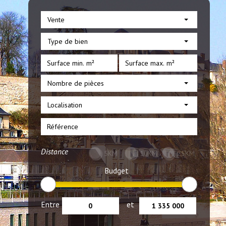
Vente
Type de bien
Nombre de pièces
Localisation
Distance
5KM
10KM
25KM
Budget
Entre
et