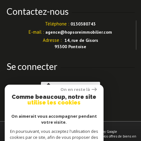
Contactez-nous
Téléphone :
0130380743
E-mail :
agence@hopsoreimmobilier.com
Adresse :
14, rue de Gisors
95300 Pontoise
Se connecter
Espace propriétaires
On en reste là
Comme beaucoup, notre site
utilise les cookies
On aimerait vous accompagner pendant
votre visite.
En poursuivant, vous acceptez l'utilisation des
© 2026 | Tous droits réservés | Traduction powered by Google
Plan du site
-
Mentions légales
-
Nos honoraires
-
Liens
-
Admin
-
Nos offres de biens en
cookies par ce site, afin de vous proposer des
vente à
Pontoise
-
Politique RGPD