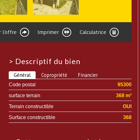
 l'offre
Imprimer
Calculatrice
>
Descriptif du bien
Général
Copropriété
Financier
Code postal
95300
surface terrain
368 m²
Terrain constructible
OUI
Surface constructible
368