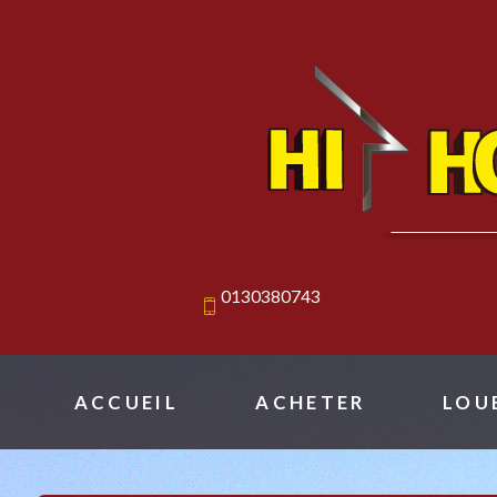
0130380743
ACCUEIL
ACHETER
LOU