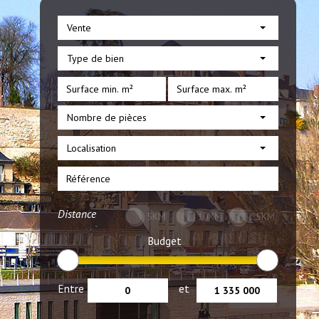
Vente
Type de bien
Nombre de pièces
Localisation
Distance
5KM
10KM
25KM
Budget
Entre
et