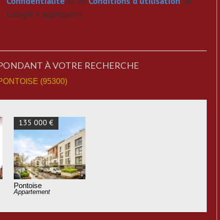
Confidentialité
et es
Conditions d'utilisation
de
Google s'appliquent.
SPONDANT À VOTRE RECHERCHE
PONTOISE (95300)
135 000 €
Pontoise
Appartement