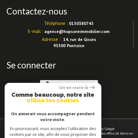
Contactez-nous
Téléphone :
0130380743
E-mail :
agence@hopsoreimmobilier.com
Adresse :
14, rue de Gisors
95300 Pontoise
Se connecter
Espace propriétaires
On en reste là
Comme beaucoup, notre site
utilise les cookies
On aimerait vous accompagner pendant
votre visite.
En poursuivant, vous acceptez l'utilisation des
© 2026 | Tous droits réservés | Traduction powered by Google
Plan du site
-
Mentions légales
-
Nos honoraires
-
Liens
-
Admin
-
Nos offres de biens en
cookies par ce site, afin de vous proposer des
vente à
Pontoise
-
Politique RGPD