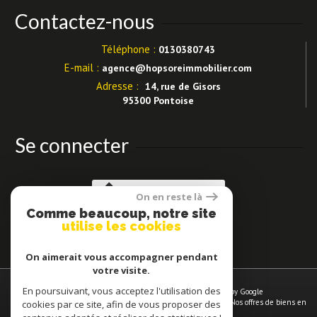
Contactez-nous
Téléphone :
0130380743
E-mail :
agence@hopsoreimmobilier.com
Adresse :
14, rue de Gisors
95300 Pontoise
Se connecter
Espace propriétaires
On en reste là
Comme beaucoup, notre site
utilise les cookies
On aimerait vous accompagner pendant
votre visite.
En poursuivant, vous acceptez l'utilisation des
© 2026 | Tous droits réservés | Traduction powered by Google
Plan du site
-
Mentions légales
-
Nos honoraires
-
Liens
-
Admin
-
Nos offres de biens en
cookies par ce site, afin de vous proposer des
vente à
Pontoise
-
Politique RGPD