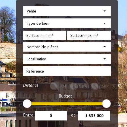
Vente
Type de bien
Nombre de pièces
Localisation
Distance
5KM
10KM
25KM
Budget
Entre
et