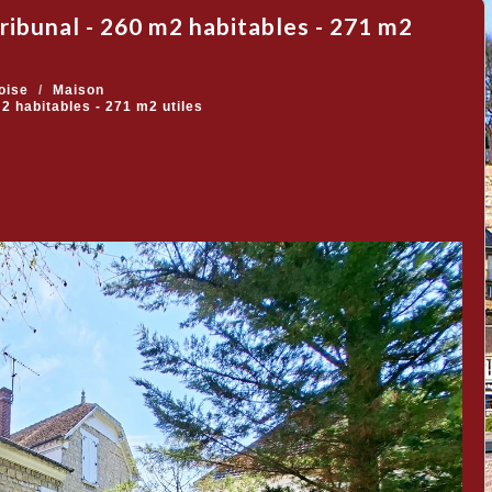
oise
Maison
 habitables - 271 m2 utiles