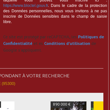
laquelle vous pouvez vous inscrire ici :
https://www.bloctel.gouv.fr
. Dans le cadre de la protection
des Données personnelles, nous vous invitons à ne pas
inscrire de Données sensibles dans le champ de saisie
libre.
Ce site est protégé par reCAPTCHA, les
Politiques de
Confidentialité
et es
Conditions d'utilisation
de
Google s'appliquent.
SPONDANT À VOTRE RECHERCHE
(95300)
798 000 €
790 000 €