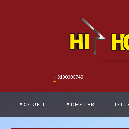
0130380743
ACCUEIL
ACHETER
LOU