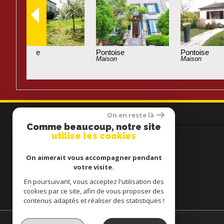
Pontoise
Ennery
Maison
Maison
On en reste là
Contactez-nous
Comme beaucoup, notre site
utilise les cookies
Téléphone :
0130380743
E-mail :
agence@hopsoreimmobilier.com
On aimerait vous accompagner pendant
votre visite.
Adresse :
14, rue de Gisors
95300 Pontoise
En poursuivant, vous acceptez l'utilisation des
cookies par ce site, afin de vous proposer des
contenus adaptés et réaliser des statistiques !