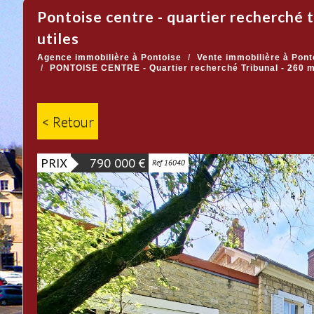
pontoise centre - quartier recherché tribunal - 260 m2 habitables - 271 m2
utiles
Agence immobilière à Pontoise
Vente immobilière à Pont
PONTOISE CENTRE - Quartier recherché Tribunal - 260 m2
< Retour
PRIX
790 000
€
Ref 16040