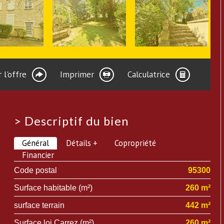
 l'offre
Imprimer
Calculatrice
>
Descriptif du bien
Général
Détails +
Copropriété
Financier
Code postal
95300
Surface habitable (m²)
260 m²
surface terrain
442 m²
Surface loi Carrez (m²)
260 m²