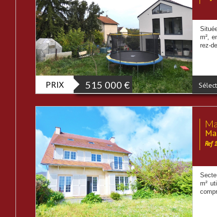
Située
m², e
rez-de
PRIX
515 000
€
Sélect
Mai
Mai
Ref 
Secte
m² ut
compre