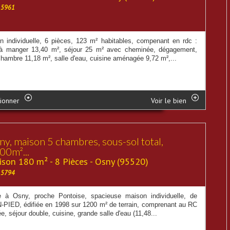
15961
n individuelle, 6 pièces, 123 m² habitables, compenant en rdc :
 à manger 13,40 m², séjour 25 m² avec cheminée, dégagement,
chambre 11,18 m², salle d'eau, cuisine aménagée 9,72 m²,...
ionner
Voir le bien
ny, maison 5 chambres, sous-sol total,
00m²...
son 180 m² - 8 Pièces - Osny (95520)
15794
e à Osny, proche Pontoise, spacieuse maison individuelle, de
-PIED, édifiée en 1998 sur 1200 m² de terrain, comprenant au RC
ée, séjour double, cuisine, grande salle d'eau (11,48...