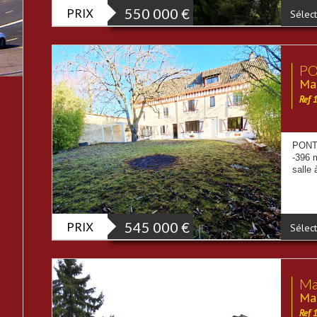
PRIX
550 000
€
Sélect
PO
Mai
Ref 
PONTO
-396 
salle 
PRIX
545 000
€
Sélect
Mai
Mai
Ref 