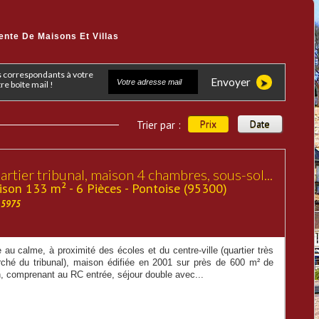
ente De Maisons Et Villas
Envoyer
e boîte mail !
Prix
Date
Trier par :
rtier tribunal, maison 4 chambres, sous-sol...
son 133 m² - 6 Pièces - Pontoise (95300)
15975
 au calme, à proximité des écoles et du centre-ville (quartier très
rché du tribunal), maison édifiée en 2001 sur près de 600 m² de
n, comprenant au RC entrée, séjour double avec...