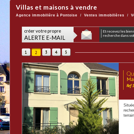
Villas et maisons à vendre
Agence immobilière à Pontoise
Ventes immobilières
V
créer votre propre
et recevez les biens correspondants à votre
recherche dans votr
ALERTE E-MAIL
1
3
4
5
2
Qua
Mai
Ref 
Située
reche
terrai