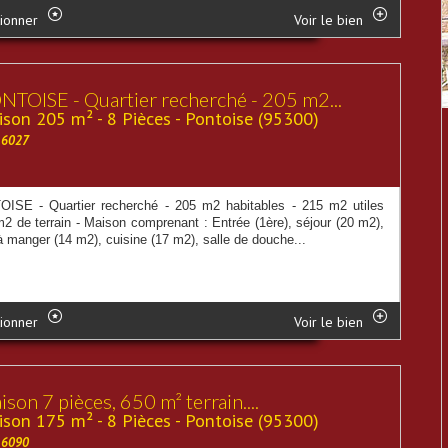
ionner
Voir le bien
NTOISE - Quartier recherché - 205 m2...
son 205 m² - 8 Pièces - Pontoise (95300)
16027
ISE - Quartier recherché - 205 m2 habitables - 215 m2 utiles
m2 de terrain - Maison comprenant : Entrée (1ère), séjour (20 m2),
à manger (14 m2), cuisine (17 m2), salle de douche...
ionner
Voir le bien
son 7 pièces, 650 m² terrain....
son 175 m² - 8 Pièces - Pontoise (95300)
16090