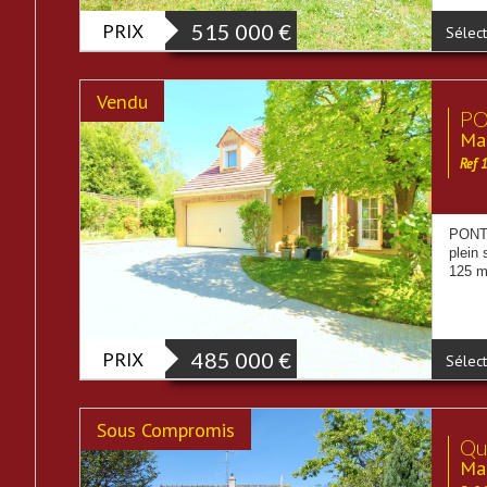
PRIX
515 000
€
Sélect
Vendu
PON
Mai
Ref 
PONTO
plein 
125 m²
PRIX
485 000
€
Sélect
Sous Compromis
Qua
Mai