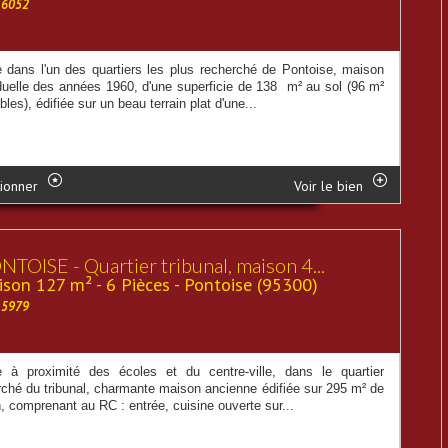
16052
e dans l'un des quartiers les plus recherché de Pontoise, maison
iduelle des années 1960, d'une superficie de 138 m² au sol (96 m²
bles), édifiée sur un beau terrain plat d'une...
ionner
Voir le bien
NTOISE - Quartier tribunal, maison 4...
son 127 m² - 6 Pièces - Pontoise (95300)
15979
e à proximité des écoles et du centre-ville, dans le quartier
rché du tribunal, charmante maison ancienne édifiée sur 295 m² de
n, comprenant au RC : entrée, cuisine ouverte sur...