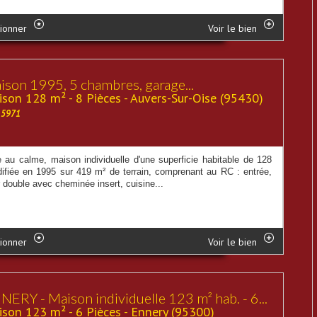
ionner
Voir le bien
ison 1995, 5 chambres, garage...
son 128 m² - 8 Pièces - Auvers-Sur-Oise (95430)
15971
e au calme, maison individuelle d'une superficie habitable de 128
difiée en 1995 sur 419 m² de terrain, comprenant au RC : entrée,
 double avec cheminée insert, cuisine...
ionner
Voir le bien
NERY - Maison individuelle 123 m² hab. - 6...
son 123 m² - 6 Pièces - Ennery (95300)