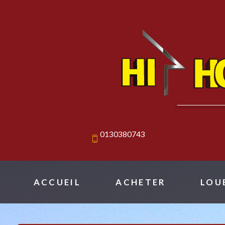
0130380743
ACCUEIL
ACHETER
LOU