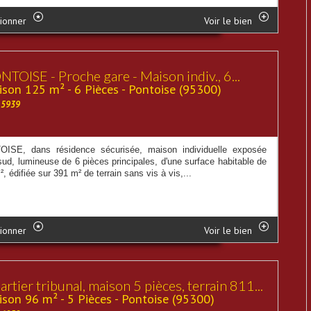
ionner
Voir le bien
TOISE - Proche gare - Maison indiv., 6...
son 125 m² - 6 Pièces - Pontoise (95300)
15939
ISE, dans résidence sécurisée, maison individuelle exposée
sud, lumineuse de 6 pièces principales, d'une surface habitable de
, édifiée sur 391 m² de terrain sans vis à vis,...
ionner
Voir le bien
rtier tribunal, maison 5 pièces, terrain 811...
son 96 m² - 5 Pièces - Pontoise (95300)