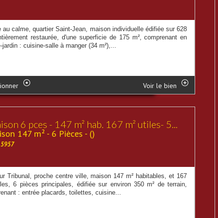
 au calme, quartier Saint-Jean, maison individuelle édifiée sur 628
ntièrement restaurée, d'une superficie de 175 m², comprenant en
-jardin : cuisine-salle à manger (34 m²),...
ionner
Voir le bien
son 6 pces - 147 m² hab. 167 m² utiles- 5...
son 147 m² - 6 Pièces - ()
15957
ur Tribunal, proche centre ville, maison 147 m² habitables, et 167
iles, 6 pièces principales, édifiée sur environ 350 m² de terrain,
nant : entrée placards, toilettes, cuisine...