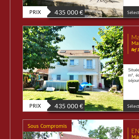
PRIX
435 000
€
Sélect
Ma
Mai
Ref 
Situé
m², é
séjour
PRIX
435 000
€
Sélect
Sous Compromis
EN
Mai