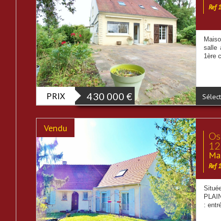
Ref 
Maiso
salle
1ère 
PRIX
430 000
€
Sélect
Vendu
Os
12
Mai
Ref 
Situé
PLAIN
: entr