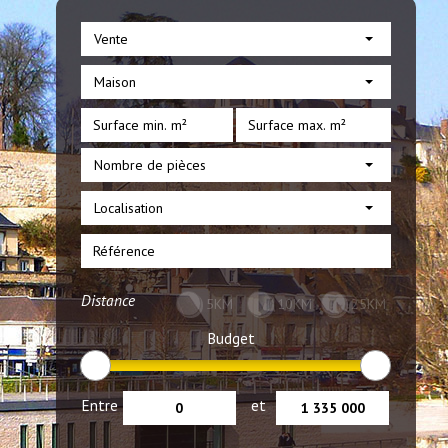
Vente
Maison
Nombre de pièces
Localisation
Distance
5KM
10KM
25KM
Budget
Entre
et