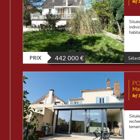
Ref 
Situé
indiv
habita
PRIX
442 000
€
Sélect
PO
Mai
Ref 
Situé
reche
terrai