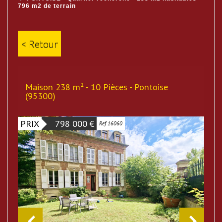
796 m2 de terrain
< Retour
Maison 238 m² - 10 Pièces - Pontoise
(95300)
PRIX
798 000
€
Ref 16060